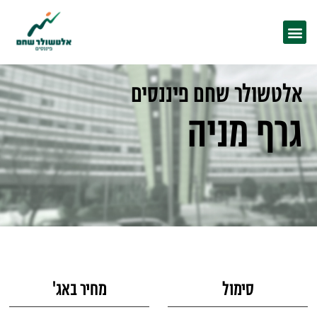
אלטשולר שחם פיננסים
גרף מניה
סימול
מחיר באג'