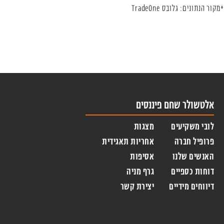
*מקור הנתונים: גלובס TradeOne
אלטשולר שחם פיננסים
לובי משקיעים
מצגות
פרופיל חברה
אחריות תאגידית
האנשים שלנו
אסיפות
דוחות כספיים
גרף מניה
דיווחים מידיים
יצירת קשר