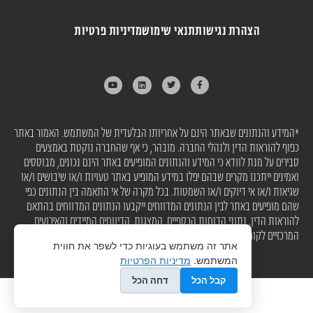
הצהרת נגישות
תנאי שימוש
מדיניות פרטיות
*המידע והנתונים שבאתר הינם על אחריותו הבלעדית של המשתמש. האמור באתר
כפוף להוראות הדין ולנהלי החברה. מובהר, כי אף שהחברה נוקטת באמצעים
סבירים על מנת לוודא כי המידע והנתונים המופיעים באתר הינם נכונים, מבוססים
ואמינים ייתכנו מקרים שבהם יפלו במידע המופיע באתר טעויות ו/או שיבושים ו/או
שגיאות ו/או אי דיוקים ו/או השמטות. בכל מקרה של אי התאמה בין הנתונים כפי
שהם מופיעים באתר לבין הנתונים המדווחים ייקבעו הנתונים המדווחים בהתאם
להוראות הדין. נתוני הדוחות הכספיים, המצגות, הדיווחים המיידים והאירועים
המרכזיים לקוחים מהמגנ"א
אתר זה משתמש בעוגיות כדי לשפר את חווית
המשתמש.
מדיניות הפרטיות
קבל הכל
דחה הכל