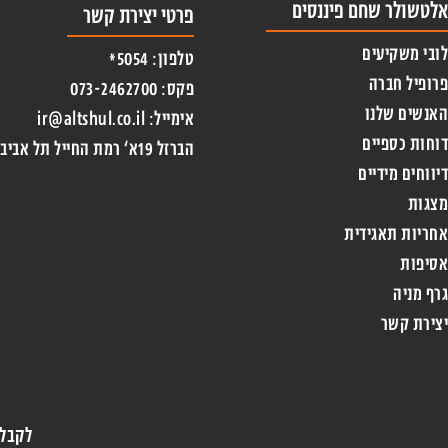
אלטשולר שחם פיננסים
פרטי יצירת קשר
לובי משקיעים
טלפון: 5054*
פרופיל חברה
פקס: 073-2462700
האנשים שלנו
אימייל: ir@altshul.co.il
דוחות כספיים
הברזל 19א‘ רמת החייל תל אביב 6971026
דיווחים מידיים
מצגות
אחריות תאגידית
אסיפות
גרף מניה
יצירת קשר
לקבלת 