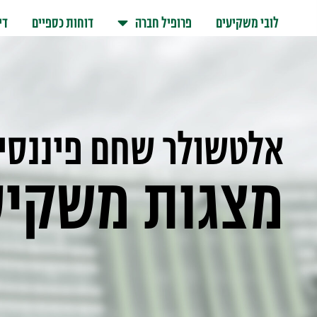
לובי משקיעים
פרופיל חברה
דוחות כספיים
די
אלטשולר שחם פיננסי
מצגות משקיע